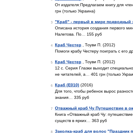
От издателя:Предлагаем книгу для чте
грн (только Украина)
"Краб" - первый в мире подводный 
3
Описана история создания первого мин
Налетова. По… 155 руб
Краб Честер
, Тоуви П. (2012)
4
Помоги крабу Честеру поиграть с его д
Краб Честер
, Тоуви П. (2012)
5
12 с. Серия Глазки выходит специальн
не читателей, а… 401 грн (только Укра
Краб (E010)
(2016)
6
Для того, чтобы ребенок вырос разнос
знания… 335 руб
Отважный краб Чу Путешествие в о
7
Книга «Отважный краб Чу: путешествие
существ в ярких… 363 руб
Заколка-краб для волос "Праздник п
8