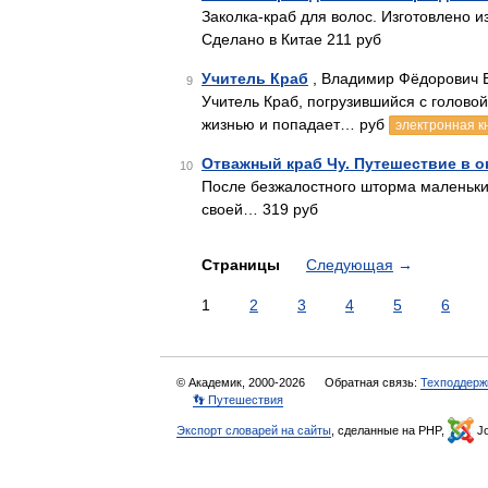
Заколка-краб для волос. Изготовлено и
Сделано в Китае 211 руб
Учитель Краб
, Владимир Фёдорович В
9
Учитель Краб, погрузившийся с голово
жизнью и попадает… руб
электронная к
Отважный краб Чу. Путешествие в о
10
После безжалостного шторма маленький
своей… 319 руб
Страницы
Следующая
→
1
2
3
4
5
6
© Академик, 2000-2026
Обратная связь:
Техподдерж
👣 Путешествия
Экспорт словарей на сайты
, сделанные на PHP,
Jo