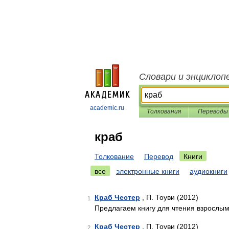
Словари и энциклоп
academic.ru
Толкования
Переводы
краб
Толкование
Перевод
Книги
все
электронные книги
аудиокниги
Краб Честер
, П. Тоуви (2012)
1
Предлагаем книгу для чтения взрослым
Краб Честер
, П. Тоуви (2012)
2