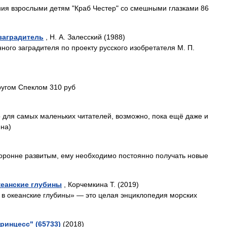
ния взрослыми детям "Краб Честер" со смешными глазками 86
заградитель
, Н. А. Залесский (1988)
ного заградителя по проекту русского изобретателя М. П.
ругом Спеклом 310 руб
о для самых маленьких читателей, возможно, пока ещё даже и
ина)
торонне развитым, ему необходимо постоянно получать новые
кеанские глубины
, Корчемкина Т. (2019)
 в океанские глубины» — это целая энциклопедия морских
ринцесс" (65733)
(2018)