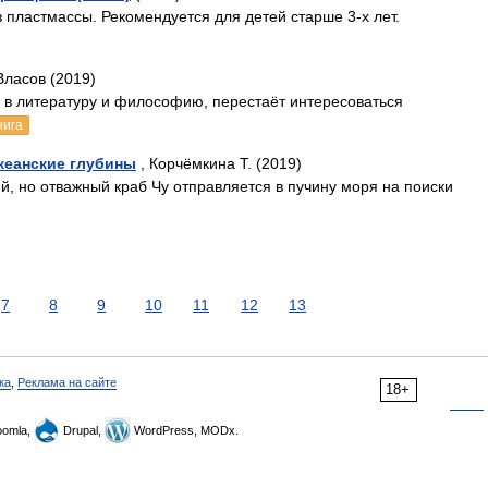
з пластмассы. Рекомендуется для детей старше 3-х лет.
ласов (2019)
й в литературу и философию, перестаёт интересоваться
нига
кеанские глубины
, Корчёмкина Т. (2019)
, но отважный краб Чу отправляется в пучину моря на поиски
7
8
9
10
11
12
13
ка
,
Реклама на сайте
18+
omla,
Drupal,
WordPress, MODx.